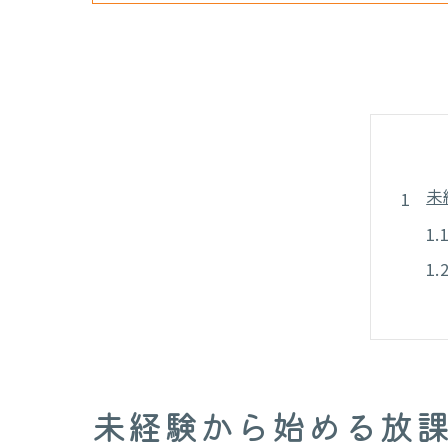
未
放
未経験から始める放