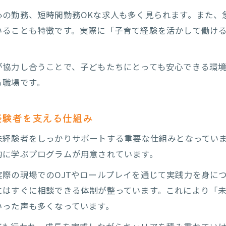
主婦が活躍できる放課後等デイサービス採用の特徴
心の勤務、短時間勤務OKな求人も多く見られます。また、
放課後等デイサービス採用時の柔軟な勤務体制の実例
いることも特徴です。実際に「子育て経験を活かして働け
長野県放課後等デイサービス求人で見つかる働きやすさ
子育て世代に選ばれる放課後等デイサービス職場のポイ
が協力し合うことで、子どもたちにとっても安心できる環
課後等デイサービス採用成功のポイント解説
る職場です。
放課後等デイサービス採用面接でアピールするコツ
放課後等デイサービス求人に合った履歴書作成のポイン
経験者を支える仕組み
未経験から放課後等デイサービスで活躍できる秘訣
未経験者をしっかりサポートする重要な仕組みとなってい
長野市で放課後等デイサービス採用を成功させる方法
的に学ぶプログラムが用意されています。
放課後等デイサービス採用後の研修活用法と成長事例
際の現場でのOJTやロールプレイを通じて実践力を身に
ャリア形成に役立つ放課後等デイサービス就職コツ
にはすぐに相談できる体制が整っています。これにより「
放課後等デイサービスでキャリアアップを目指す方法
いった声も多くなっています。
放課後等デイサービス採用で得られるスキルと成長体験