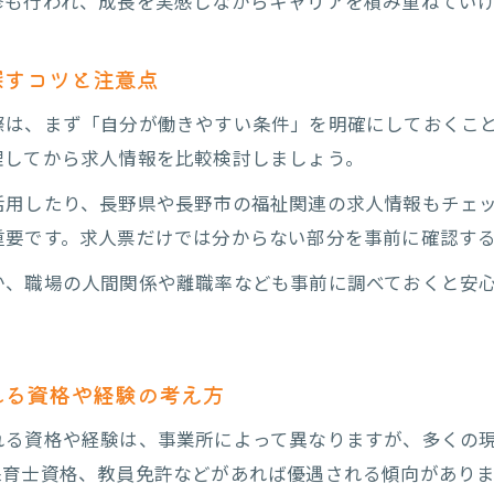
修も行われ、成長を実感しながらキャリアを積み重ねてい
長野県放課後等デイサービス求人がキャリア形成に有利
放課後等デイサービスで資格取得を目指すステップ
探すコツと注意点
放課後等デイサービス採用で長く働くためのポイント
際は、まず「自分が働きやすい条件」を明確にしておくこ
理してから求人情報を比較検討しましょう。
活用したり、長野県や長野市の福祉関連の求人情報もチェ
重要です。求人票だけでは分からない部分を事前に確認す
か、職場の人間関係や離職率なども事前に調べておくと安
れる資格や経験の考え方
れる資格や経験は、事業所によって異なりますが、多くの
保育士資格、教員免許などがあれば優遇される傾向があり