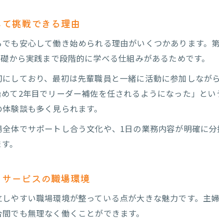
未経験歓迎の放課後等デイサービス求人を選ぶポイント
して挑戦できる理由
放課後等デイサービス採用で確認すべき研修やサポート
らでも安心して働き始められる理由がいくつかあります。
長野県の放課後等デイサービス求人情報の見極め方
基礎から実践まで段階的に学べる仕組みがあるためです。
放課後等デイサービス職場選びで大切な福利厚生と働き
切にしており、最初は先輩職員と一緒に活動に参加しなが
心して挑戦できる放課後等デイサービス求人の探し方
始めて2年目でリーダー補佐を任されるようになった」とい
放課後等デイサービス求人探しに役立つ最新トレンド
の体験談も多く見られます。
長野県で放課後等デイサービス求人を効率良く見つける
場全体でサポートし合う文化や、1日の業務内容が明確に分
未経験から放課後等デイサービスに応募する時の準備
ます。
放課後等デイサービス採用のWEB面接活用法
長野市放課後等デイサービス求人の詳細比較ポイント
イサービスの職場環境
育て世代にも広がる放課後等デイサービスの魅力
立しやすい職場環境が整っている点が大きな魅力です。主
放課後等デイサービスで子育てと両立する働き方の魅力
合間でも無理なく働くことができます。