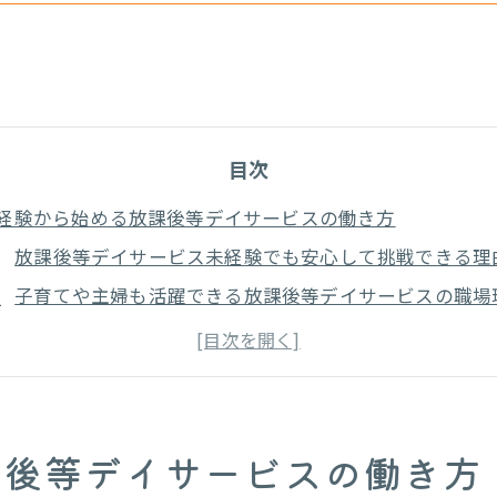
目次
経験から始める放課後等デイサービスの働き方
放課後等デイサービス未経験でも安心して挑戦できる理
子育てや主婦も活躍できる放課後等デイサービスの職場
放課後等デイサービス採用時研修が未経験者を支える仕
長野市で放課後等デイサービス求人を探すコツと注意点
放課後等デイサービス応募時に求められる資格や経験の
課後等デイサービス採用で見える安心職場選び
課後等デイサービスの働き方
放課後等デイサービス採用で重視したい職場の雰囲気