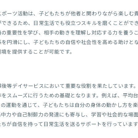
ビジュアルアートで感性を磨く
スポーツ活動は、子どもたちが他者と関わりながら楽しむ
DIYプロジェクトで達成感を得る
ができるため、日常生活でも役立つスキルを磨くことがで
演劇活動で自己表現力を高める
通の重要性を学び、相手の動きを理解し対応する力を養う
手作りアクセサリーで創造性を育む
係を円滑にし、子どもたちの自信や社会性を高める助けと
デジタルアートで新しい表現を探る
環境を提供することが可能です。
共同制作でチームワークを学ぶ
課後等デイサービスの休日を楽しむための具体的なヒント
スケジュール管理で充実した1日を計画する
課後等デイサービスにおいて重要な役割を果たしています
心身の健康を保つためのリフレッシュ法
作をスムーズに行うための基礎となります。例えば、平均
親子で楽しむ休日の過ごし方
らの運動を通じて、子どもたちは自分の身体の動かし方を
新しい挑戦をするためのリソースを探る
集中力や自己制御力の発達にも寄与し、学習や社会的な場
友達と一緒に思い出を作るアクティビティ
たちが自信を持って日常生活を送るサポートを行っています
放課後等デイサービスのスタッフと連携して活動を充実