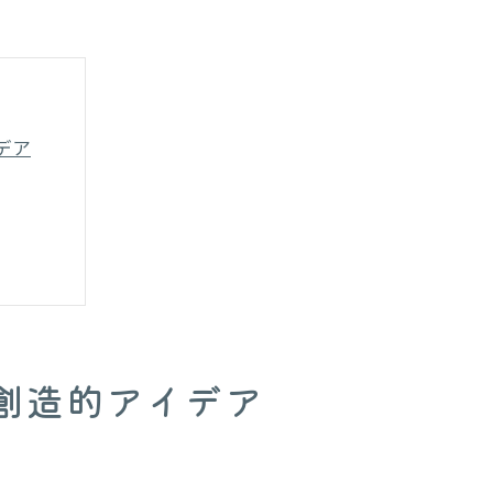
デア
方法
創造的アイデア
日活動