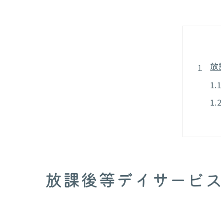
放
運
放課後等デイサービ
子