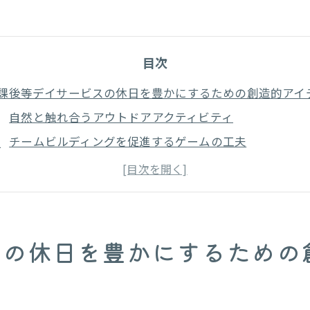
目次
課後等デイサービスの休日を豊かにするための創造的アイ
自然と触れ合うアウトドアアクティビティ
チームビルディングを促進するゲームの工夫
動療育で放課後等デイサービスの休日を最大限に活用する
体を動かす楽しみを見つける運動プログラム
協調性を育むスポーツ活動
感覚統合を促すバランスエクササイズ
スの休日を豊かにするための
個別ニーズに応じた運動計画の作成
どもたちの興味と関心を広げる放課後等デイサービスの休