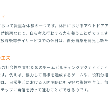
読書を通じて興味を広げる読書クラブ
動物との触れ合いで優しさを学ぶ
ティ
クラフトワークショップで手先の器用さを養う
において貴重な体験の一つです。休日におけるアウトドア
料理教室で食育と健康を考える
自然観察などで、自ら考え行動する力を養うことができま
課後等デイサービスでの休日における学びと楽しみのバラ
、放課後等デイサービスでの休日は、自分自身を発見し新
勉強と遊びの時間を効果的に組み合わせる方法
楽しい学習教材を活用した新しいアプローチ
の工夫
休憩の重要性とその取り方
ちの社会性を育むためのチームビルディングアクティビティ
子ども自身が楽しめる学習目標の設定
ます。例えば、協力して目標を達成するゲームや、役割分
家庭と連携した学びのサポート
動は、日常生活における人間関係にも良好な影響を与え、
自己評価で学びの成果を確認する方法
ステップに自信を持って進むことができるのです。
課後等デイサービスでの休日を通じて自信を育む方法
日々の成功体験を積み重ねる方法