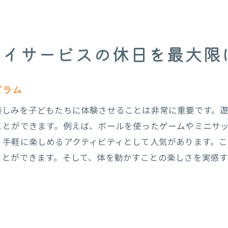
自己表現の場を設ける心理的支援
ポジティブフィードバックで自尊心を高める
挑戦を楽しむマインドセットの育成
デイサービスの休日を最大限
グループ活動でのリーダーシップを養う
個々の強みを見つけるサポート体制
グラム
課後等デイサービスの休日に安心できる環境を提供する重
楽しみを子どもたちに体験させることは非常に重要です。
安全で快適な施設環境の整備
ことができます。例えば、ボールを使ったゲームやミニサ
感情の安定をサポートするリラクゼーション技法
、手軽に楽しめるアクティビティとして人気があります。
個別のニーズに応じた配慮と対応
ことができます。そして、体を動かすことの楽しさを実感
保護者との連携を強化するコミュニケーション
子どもの声を反映したプログラム作成
ストレスを軽減する日常の工夫
作活動を通じて放課後等デイサービスの休日を充実させる